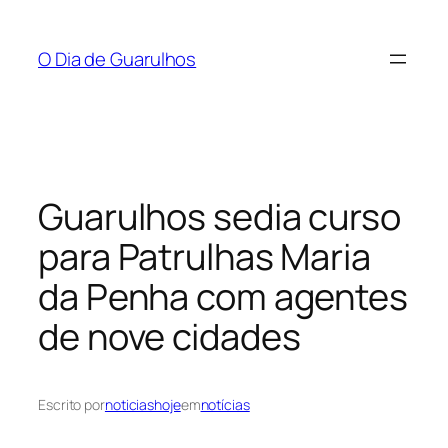
Pular
para
O Dia de Guarulhos
o
conteúdo
Guarulhos sedia curso
para Patrulhas Maria
da Penha com agentes
de nove cidades
Escrito por
noticiashoje
em
notícias