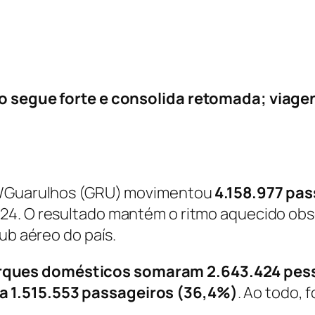
uxo segue forte e consolida retomada; via
lo/Guarulhos (GRU) movimentou
4.158.977 pa
24. O resultado mantém o ritmo aquecido obs
ub aéreo do país.
ques domésticos somaram 2.643.424 pes
a 1.515.553 passageiros (36,4%)
. Ao todo, 