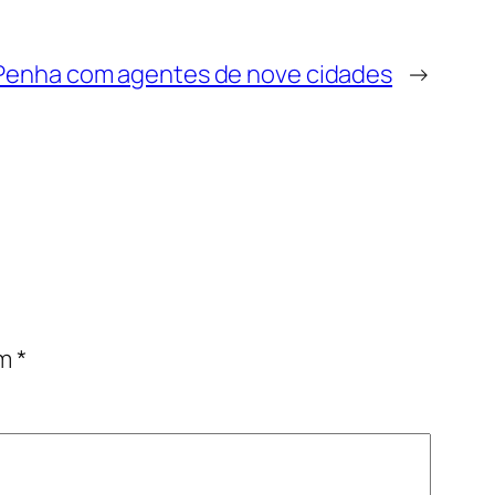
a Penha com agentes de nove cidades
→
om
*