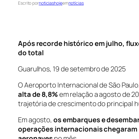
Escrito por
noticiashoje
em
notícias
Após recorde histórico em julho, fl
do total
Guarulhos, 19 de setembro de 2025
O Aeroporto Internacional de São Pau
alta de 8,8%
em relação a agosto de 20
trajetória de crescimento do principal h
Em agosto,
os embarques e desembar
operações internacionais chegaram 
aeronaves
no mês.