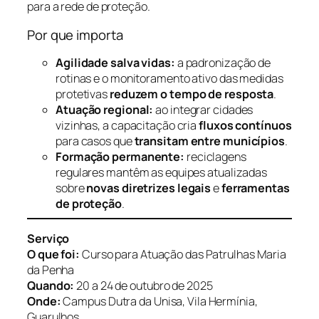
para a rede de proteção.
Por que importa
Agilidade salva vidas:
a padronização de
rotinas e o monitoramento ativo das medidas
protetivas
reduzem o tempo de resposta
.
Atuação regional:
ao integrar cidades
vizinhas, a capacitação cria
fluxos contínuos
para casos que
transitam entre municípios
.
Formação permanente:
reciclagens
regulares mantêm as equipes atualizadas
sobre
novas diretrizes legais
e
ferramentas
de proteção
.
Serviço
O que foi:
Curso para Atuação das Patrulhas Maria
da Penha
Quando:
20 a 24 de outubro de 2025
Onde:
Campus Dutra da Unisa, Vila Hermínia,
Guarulhos