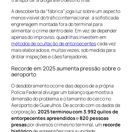
transportar a droga até o destino final.
A descoberta da “fábrica” joga luz sobre um aspecto
menos visível do tráfico internacional: a sofisticada
engrenagem montada fora do terminal para
alimentar o crime dentro dele. Em vez de depender
apenas do improviso, quadrilhas investem em
métodos de ocultação de entorpecentes
cada vez
mais elaborados e, muitas vezes, sob medida para
driblar inspeções e cães farejadores.
Recorde em 2025 aumenta pressão sobre o
aeroporto
O desdobramento ocorre dias depois de a própria
Polícia Federal divulgar um balanço que mostra a
dimensão do problema e o tamanho do cerco no
Aeroporto de Guarulhos. De acordo com os dados da
corporação,
2025 terminou com 3.992 quilos de
entorpecentes apreendidos
e
820 pessoas
presas
por diversos crimes no terminal, um
recorde
histórico
de apreensões para a unidade.