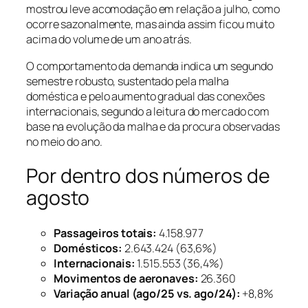
mostrou leve acomodação em relação a julho, como
ocorre sazonalmente, mas ainda assim ficou muito
acima do volume de um ano atrás.
O comportamento da demanda indica um segundo
semestre robusto, sustentado pela malha
doméstica e pelo aumento gradual das conexões
internacionais, segundo a leitura do mercado com
base na evolução da malha e da procura observadas
no meio do ano.
Por dentro dos números de
agosto
Passageiros totais:
4.158.977
Domésticos:
2.643.424 (63,6%)
Internacionais:
1.515.553 (36,4%)
Movimentos de aeronaves:
26.360
Variação anual (ago/25 vs. ago/24):
+8,8%