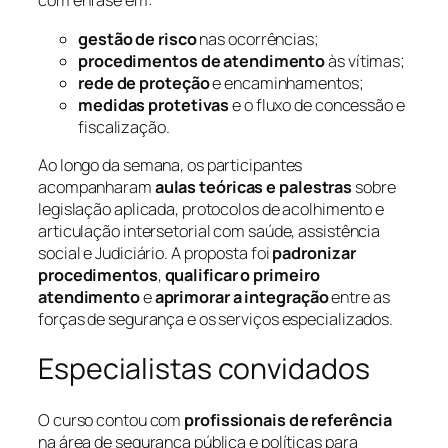
com ênfase em:
gestão de risco
nas ocorrências;
procedimentos de atendimento
às vítimas;
rede de proteção
e encaminhamentos;
medidas protetivas
e o fluxo de concessão e
fiscalização.
Ao longo da semana, os participantes
acompanharam
aulas teóricas e palestras
sobre
legislação aplicada, protocolos de acolhimento e
articulação intersetorial com saúde, assistência
social e Judiciário. A proposta foi
padronizar
procedimentos
,
qualificar o primeiro
atendimento
e
aprimorar a integração
entre as
forças de segurança e os serviços especializados.
Especialistas convidados
O curso contou com
profissionais de referência
na área de segurança pública e políticas para