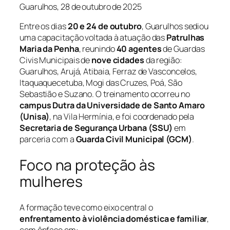
Guarulhos, 28 de outubro de 2025
Entre os dias
20 e 24 de outubro
, Guarulhos sediou
uma capacitação voltada à atuação das
Patrulhas
Maria da Penha
, reunindo
40 agentes
de Guardas
Civis Municipais de
nove cidades
da região:
Guarulhos, Arujá, Atibaia, Ferraz de Vasconcelos,
Itaquaquecetuba, Mogi das Cruzes, Poá, São
Sebastião e Suzano. O treinamento ocorreu no
campus Dutra da Universidade de Santo Amaro
(Unisa)
, na Vila Hermínia, e foi coordenado pela
Secretaria de Segurança Urbana (SSU)
em
parceria com a
Guarda Civil Municipal (GCM)
.
Foco na proteção às
mulheres
A formação teve como eixo central o
enfrentamento à violência doméstica e familiar
,