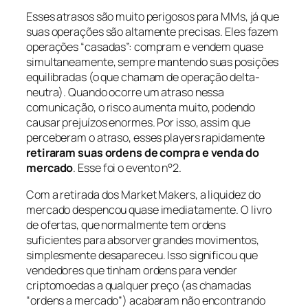
Esses atrasos são muito perigosos para MMs, já que
suas operações são altamente precisas. Eles fazem
operações “casadas”: compram e vendem quase
simultaneamente, sempre mantendo suas posições
equilibradas (o que chamam de operação delta-
neutra). Quando ocorre um atraso nessa
comunicação, o risco aumenta muito, podendo
causar prejuízos enormes. Por isso, assim que
perceberam o atraso, esses players rapidamente
retiraram suas ordens de compra e venda do
mercado
. Esse foi o evento n°2.
Com a retirada dos Market Makers, a liquidez do
mercado despencou quase imediatamente. O livro
de ofertas, que normalmente tem ordens
suficientes para absorver grandes movimentos,
simplesmente desapareceu. Isso significou que
vendedores que tinham ordens para vender
criptomoedas a qualquer preço (as chamadas
“ordens a mercado”) acabaram não encontrando