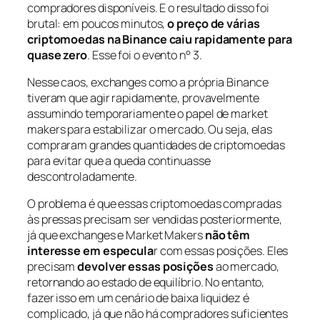
compradores disponíveis. E o resultado disso foi
brutal: em poucos minutos,
o preço de várias
criptomoedas na Binance caiu rapidamente para
quase zero
. Esse foi o evento n° 3.
Nesse caos, exchanges como a própria Binance
tiveram que agir rapidamente, provavelmente
assumindo temporariamente o papel de market
makers para estabilizar o mercado. Ou seja, elas
compraram grandes quantidades de criptomoedas
para evitar que a queda continuasse
descontroladamente.
O problema é que essas criptomoedas compradas
às pressas precisam ser vendidas posteriormente,
já que exchanges e Market Makers
não têm
interesse em especula
r com essas posições. Eles
precisam
devolver essas posições
ao mercado,
retornando ao estado de equilíbrio. No entanto,
fazer isso em um cenário de baixa liquidez é
complicado, já que não há compradores suficientes