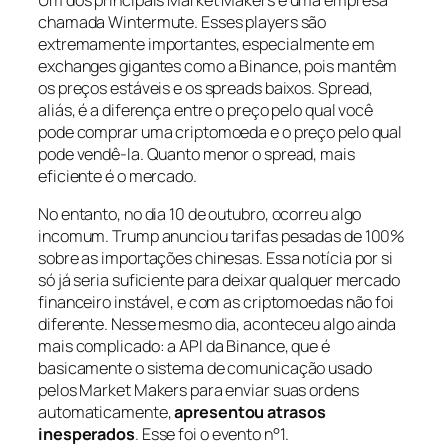
chamada Wintermute. Esses players são
extremamente importantes, especialmente em
exchanges gigantes como a Binance, pois mantêm
os preços estáveis e os spreads baixos. Spread,
aliás, é a diferença entre o preço pelo qual você
pode comprar uma criptomoeda e o preço pelo qual
pode vendê-la. Quanto menor o spread, mais
eficiente é o mercado.
No entanto, no dia 10 de outubro, ocorreu algo
incomum. Trump anunciou tarifas pesadas de 100%
sobre as importações chinesas. Essa notícia por si
só já seria suficiente para deixar qualquer mercado
financeiro instável, e com as criptomoedas não foi
diferente. Nesse mesmo dia, aconteceu algo ainda
mais complicado: a API da Binance, que é
basicamente o sistema de comunicação usado
pelos Market Makers para enviar suas ordens
automaticamente,
apresentou atrasos
inesperados
. Esse foi o evento n°1.