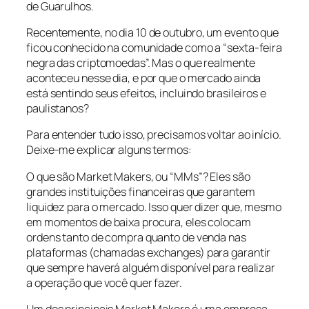
de Guarulhos.
Recentemente, no dia 10 de outubro, um evento que
ficou conhecido na comunidade como a “sexta-feira
negra das criptomoedas”. Mas o que realmente
aconteceu nesse dia, e por que o mercado ainda
está sentindo seus efeitos, incluindo brasileiros e
paulistanos?
Para entender tudo isso, precisamos voltar ao início.
Deixe-me explicar alguns termos:
O que são Market Makers, ou “MMs”? Eles são
grandes instituições financeiras que garantem
liquidez para o mercado. Isso quer dizer que, mesmo
em momentos de baixa procura, eles colocam
ordens tanto de compra quanto de venda nas
plataformas (chamadas exchanges) para garantir
que sempre haverá alguém disponível para realizar
a operação que você quer fazer.
Um dos principais Market Makers é uma empresa