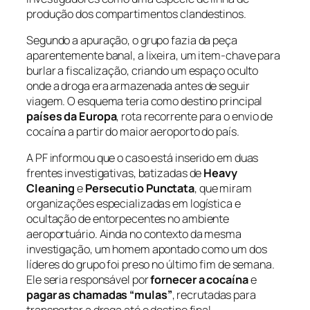
produção dos compartimentos clandestinos.
Segundo a apuração, o grupo fazia da peça
aparentemente banal, a lixeira, um item-chave para
burlar a fiscalização, criando um espaço oculto
onde a droga era armazenada antes de seguir
viagem. O esquema teria como destino principal
países da Europa
, rota recorrente para o envio de
cocaína a partir do maior aeroporto do país.
A PF informou que o caso está inserido em duas
frentes investigativas, batizadas de
Heavy
Cleaning
e
Persecutio Punctata
, que miram
organizações especializadas em logística e
ocultação de entorpecentes no ambiente
aeroportuário. Ainda no contexto da mesma
investigação, um homem apontado como um dos
líderes do grupo foi preso no último fim de semana.
Ele seria responsável por
fornecer a cocaína
e
pagar as chamadas “mulas”
, recrutadas para