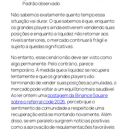
Padrão observado
Não sabemos exatamente quanto tempo essa
situação vai durar. O que sabemos é que, enquanto
os grandes players ainda estiverem vendendo suas
posições e enquanto a liquidez não retornar aos
níveis anteriores, o mercado continuará frágil e
sujeito a quedas significativas.
No entanto, esse cenário não deve ser visto como
algo permanente. Pelo contrário, parece
temporário. À medida que a liquidez se recupera
lentamente e que os grandes players vão
terminando de vender suas posições acumuladas, o
mercado pode voltar a um equilíbrio mais saudável.
Ao ler ontem uma
postagem da Binance Square
sobre o referral code 2026
, percebi que o
sentimento da comunidade a respeito de uma
recuperação está se montando novamente. Além
disso, se em paralelo surgirem notícias positivas
como a aprovação de regulamentações favoráveis