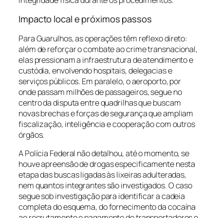
Impacto local e próximos passos
Para Guarulhos, as operações têm reflexo direto:
além de reforçar o combate ao crime transnacional,
elas pressionam a infraestrutura de atendimento e
custódia, envolvendo hospitais, delegacias e
serviços públicos. Em paralelo, o aeroporto, por
onde passam milhões de passageiros, segue no
centro da disputa entre quadrilhas que buscam
novas brechas e forças de segurança que ampliam
fiscalização, inteligência e cooperação com outros
órgãos.
A Polícia Federal não detalhou, até o momento, se
houve apreensão de drogas especificamente nesta
etapa das buscas ligadas às lixeiras adulteradas,
nem quantos integrantes são investigados. O caso
segue sob investigação para identificar a cadeia
completa do esquema, do fornecimento da cocaína
ao recrutamento e pagamento de transportadores e