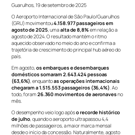
Guarulhos, 19 de setembro de 2025
O Aeroporto Internacional de São Paulo/Guarulhos
(GRU) movimentou
4.158.977 passageiros em
agosto de 2025
, uma
alta de 8,8%
em relação a
agosto de 2024. O resultado mantém o ritmo
aquecido observado no meio do ano e confirma a
trajetória de crescimento do principal hub aéreo do
país.
Em agosto,
os embarques e desembarques
domésticos somaram 2.643.424 pessoas
(63,6%)
, enquanto
as operações internacionais
chegaram a 1.515.553 passageiros (36,4%)
. Ao
todo, foram
26.360 movimentos de aeronaves
no
mês.
O desempenho veio logo após
o recorde histórico
de julho
, quando o aeroporto ultrapassou 4,4
milhões de passageiros, a maior marca mensal
desde o início da concessão. Naturalmente, agosto