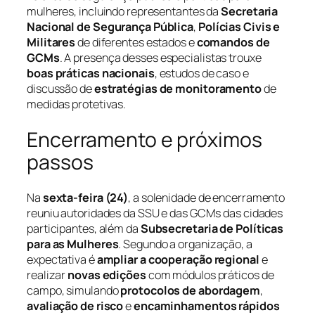
mulheres, incluindo representantes da
Secretaria
Nacional de Segurança Pública
,
Polícias Civis e
Militares
de diferentes estados e
comandos de
GCMs
. A presença desses especialistas trouxe
boas práticas nacionais
, estudos de caso e
discussão de
estratégias de monitoramento
de
medidas protetivas.
Encerramento e próximos
passos
Na
sexta-feira (24)
, a solenidade de encerramento
reuniu autoridades da SSU e das GCMs das cidades
participantes, além da
Subsecretaria de Políticas
para as Mulheres
. Segundo a organização, a
expectativa é
ampliar a cooperação regional
e
realizar
novas edições
com módulos práticos de
campo, simulando
protocolos de abordagem
,
avaliação de risco
e
encaminhamentos rápidos