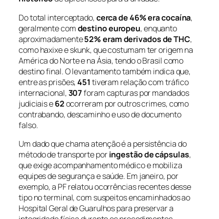
Do total interceptado,
cerca de 46% era cocaína
,
geralmente com
destino europeu
, enquanto
aproximadamente
52% eram derivados de THC
,
como haxixe e skunk, que costumam ter origem na
América do Norte e na Ásia, tendo o Brasil como
destino final. O levantamento também indica que,
entre as prisões,
451
tiveram relação com tráfico
internacional,
307
foram capturas por mandados
judiciais e
62
ocorreram por outros crimes, como
contrabando, descaminho e uso de documento
falso.
Um dado que chama atenção é a persistência do
método de transporte por
ingestão de cápsulas
,
que exige acompanhamento médico e mobiliza
equipes de segurança e saúde. Em janeiro, por
exemplo, a PF relatou ocorrências recentes desse
tipo no terminal, com suspeitos encaminhados ao
Hospital Geral de Guarulhos para preservar a
integridade física durante os procedimentos.